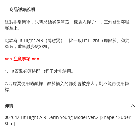
---商品詳細說明---
組裝非常簡單，只需將鏢翼像筆蓋一樣插入桿子中，直到發出喀噠
聲為止。
此款為Fit Flight AIR（薄鏢翼），比一般Fit Flight（厚鏢翼）薄約
35%，重量減少約33%。
××× 注意事項 ×××
1. Fit鏢翼必須搭配Fit桿子才能使用。
2.若鏢翼使用過鎖桿，鏢翼插入的部分會被撐大，則不能再使用轉
桿。
詳情
002642 Fit Flight AIR Darin Young Model Ver.2 [Shape / Super
Slim]