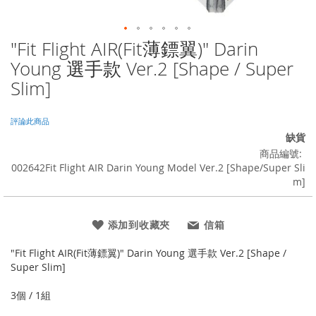
"Fit Flight AIR(Fit薄鏢翼)" Darin
Skip
to
Young 選手款 Ver.2 [Shape / Super
the
Slim]
beginning
of
the
評論此商品
images
缺貨
gallery
商品編號
002642Fit Flight AIR Darin Young Model Ver.2 [Shape/Super Sli
m]
添加到收藏夾
信箱
"Fit Flight AIR(Fit薄鏢翼)" Darin Young 選手款 Ver.2 [Shape /
Super Slim]
3個 / 1組