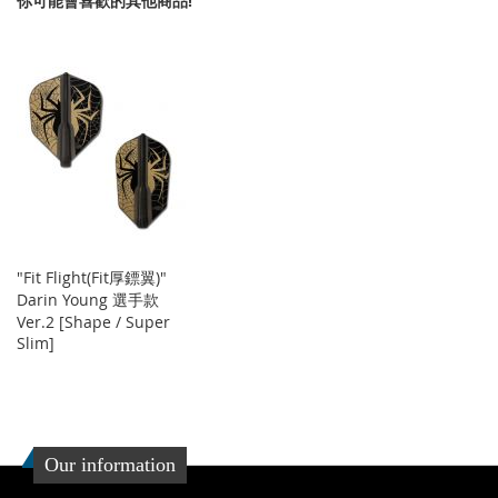
你可能會喜歡的其他商品!
收
比
收
比
藏
較
藏
較
夾
夾
"Fit Flight(Fit厚鏢翼)"
Darin Young 選手款
Ver.2 [Shape / Super
Slim]
Our information