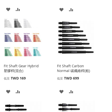
添
添
添
添
加
加
加
加
到
並
到
並
收
比
收
比
藏
較
藏
較
夾
夾
Fit Shaft Gear Hybrid
Fit Shaft Carbon
塑膠桿(混合)
Normal 碳纖維桿(粗)
TWD 169
TWD 699
低至
低至
添
添
添
添
加
加
加
加
到
並
到
並