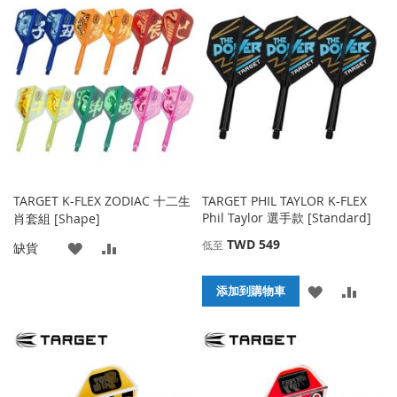
到
並
到
並
收
比
收
比
藏
較
藏
較
夾
夾
TARGET K-FLEX ZODIAC 十二生
TARGET PHIL TAYLOR K-FLEX
Phil Taylor 選手款 [Standard]
肖套組 [Shape]
TWD 549
低至
添
添
缺貨
加
加
添
添
添加到購物車
到
並
加
加
收
比
到
並
藏
較
收
比