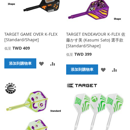
TARGET GAME OVER K-FLEX
TARGET ENDEAVOUR K-FLEX 佐
[Standard/Shape]
藤かす美 (Kasumi Sato) 選手款
[Standard/Shape]
TWD 409
低至
TWD 399
低至
添
添
添加到購物車
添
添
添加到購物車
加
加
加
加
到
並
到
並
收
比
收
比
藏
較
藏
較
夾
夾