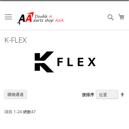
跳
到
內
我
搜索
容
K-FLEX
設
購物通過
按排序
置
降
序
項目
1
-
24
總數
47