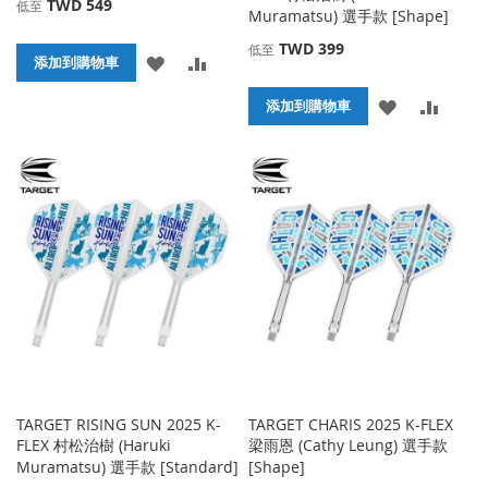
TWD 549
低至
Muramatsu) 選手款 [Shape]
TWD 399
低至
添
添
添加到購物車
加
加
添
添
添加到購物車
到
並
加
加
收
比
到
並
藏
較
收
比
夾
藏
較
夾
TARGET RISING SUN 2025 K-
TARGET CHARIS 2025 K-FLEX
FLEX 村松治樹 (Haruki
梁雨恩 (Cathy Leung) 選手款
Muramatsu) 選手款 [Standard]
[Shape]