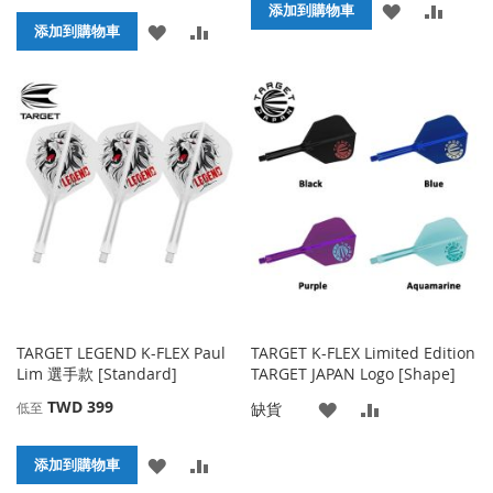
添
添
添加到購物車
添
添
添加到購物車
加
加
加
加
到
並
到
並
收
比
收
比
藏
較
藏
較
夾
夾
TARGET LEGEND K-FLEX Paul
TARGET K-FLEX Limited Edition
Lim 選手款 [Standard]
TARGET JAPAN Logo [Shape]
TWD 399
添
添
缺貨
低至
加
加
添
添
添加到購物車
到
並