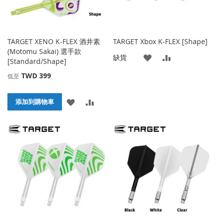
TARGET XENO K-FLEX 酒井素
TARGET Xbox K-FLEX [Shape]
(Motomu Sakai) 選手款
添
添
缺貨
[Standard/Shape]
加
加
TWD 399
低至
到
並
添
添
添加到購物車
收
比
加
加
藏
較
到
並
夾
收
比
藏
較
夾