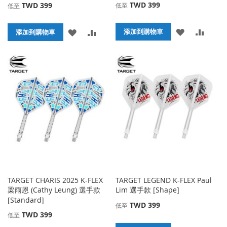
TWD 399
TWD 399
低至
低至
添
添
添
添
添加到購物車
添加到購物車
加
加
加
加
到
並
到
並
收
比
收
比
藏
較
藏
較
夾
夾
TARGET CHARIS 2025 K-FLEX
TARGET LEGEND K-FLEX Paul
梁雨恩 (Cathy Leung) 選手款
Lim 選手款 [Shape]
[Standard]
TWD 399
低至
TWD 399
低至