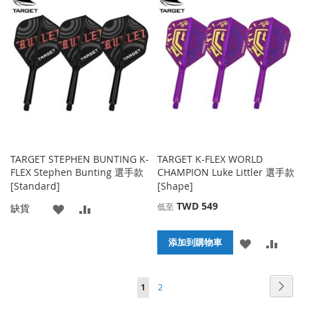
到
並
藏
較
收
比
夾
藏
較
夾
TARGET STEPHEN BUNTING K-
TARGET K-FLEX WORLD
FLEX Stephen Bunting 選手款
CHAMPION Luke Littler 選手款
[Standard]
[Shape]
TWD 549
添
添
低至
缺貨
加
加
添
添
添加到購物車
到
並
加
加
收
比
頁面
頁面
頁面
您當前正在閱讀頁
下
1
2
到
並
藏
較
一