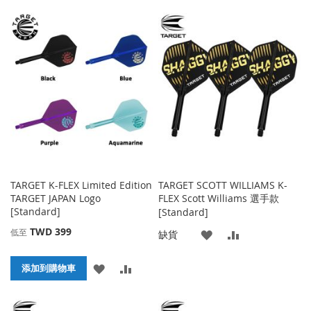
加
加
收
比
到
並
藏
較
收
比
夾
藏
較
夾
TARGET K-FLEX Limited Edition
TARGET SCOTT WILLIAMS K-
TARGET JAPAN Logo
FLEX Scott Williams 選手款
[Standard]
[Standard]
TWD 399
低至
添
添
缺貨
加
加
添
添
添加到購物車
到
並
加
加
收
比