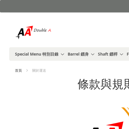
跳
到
內
容
Special Menu 特別目錄
Barrel 鏢身
Shaft 鏢桿
F
首頁
關於運送
條款與規則