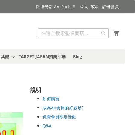
歡迎光臨 AA Darts!!!
登入
註冊會員
搜索
我的購
搜
索
s 其他
TARGET JAPAN抽獎活動
Blog
說明
如何購買
成為AA會員的好處是?
免費會員限定活動
Q&A