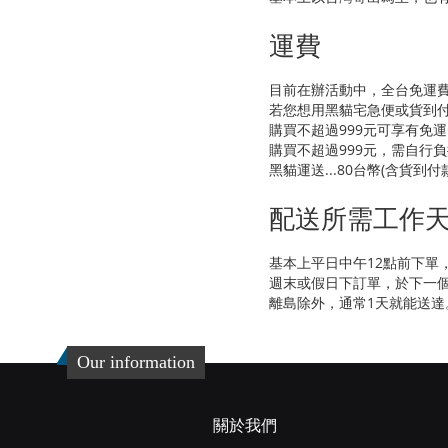
運費
目前在辦活動中，全台免運費!
若您想用黑貓宅急便或貨到
購買不超過999元可享有免
購買不超過999元，需自行
黑貓運送...80台幣(含貨到付
配送所需工作
基本上平日中午12點前下單
週末或假日下訂單，於下一
離島除外，通常1天就能送達
Our information
關於我們