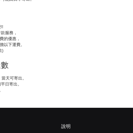
!
付款服務，
運費的優惠，
負擔以下運費。
款)
天數
，當天可寄出。
個平日寄出。
。
說明