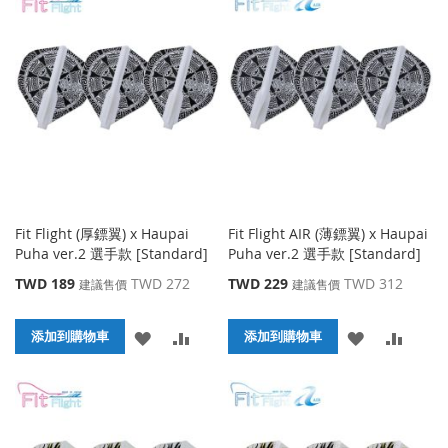
到
並
到
並
收
比
收
比
藏
較
藏
較
夾
夾
Fit Flight (厚鏢翼) x Haupai
Fit Flight AIR (薄鏢翼) x Haupai
Puha ver.2 選手款 [Standard]
Puha ver.2 選手款 [Standard]
特
特
TWD 189
TWD 272
TWD 229
TWD 312
建議售價
建議售價
殊
殊
價
價
添
添
添
添
格
添加到購物車
格
添加到購物車
加
加
加
加
到
並
到
並
收
比
收
比