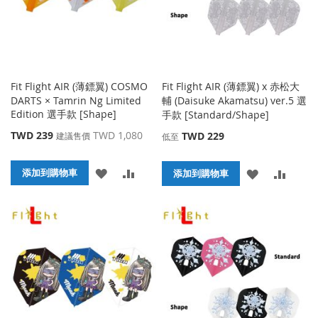
Fit Flight AIR (薄鏢翼) COSMO
Fit Flight AIR (薄鏢翼) x 赤松大
DARTS × Tamrin Ng Limited
輔 (Daisuke Akamatsu) ver.5 選
Edition 選手款 [Shape]
手款 [Standard/Shape]
特
TWD 239
TWD 1,080
TWD 229
建議售價
低至
殊
價
添
添
格
添加到購物車
添
添
添加到購物車
加
加
加
加
到
並
到
並
收
比
收
比
藏
較
藏
較
夾
夾