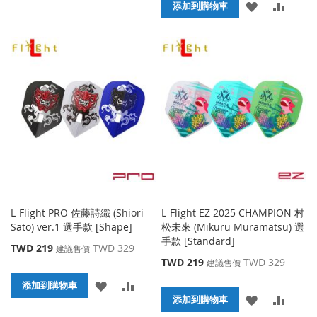
添
添
格
添加到購物車
加
加
加
加
到
並
到
並
收
比
收
比
藏
較
藏
較
夾
夾
L-Flight PRO 佐藤詩織 (Shiori
L-Flight EZ 2025 CHAMPION 村
Sato) ver.1 選手款 [Shape]
松未來 (Mikuru Muramatsu) 選
手款 [Standard]
特
TWD 219
TWD 329
建議售價
殊
特
TWD 219
TWD 329
建議售價
價
殊
添
添
格
添加到購物車
價
添
添
格
添加到購物車
加
加