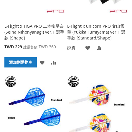
L-Flight x TIGA PRO 二本柳星奈
L-Flight x unicorn PRO 文山雪
(Seina Nihonyanagi) ver.1 選手
華 (Yukika Fumiyama) ver.1 選
款 [Shape]
手款 [Standard/Shape]
特
TWD 229
TWD 369
建議售價
添
添
缺貨
殊
價
加
加
添
添
格
添加到購物車
到
並
加
加
收
比
到
並
藏
較
收
比
夾
藏
較
夾