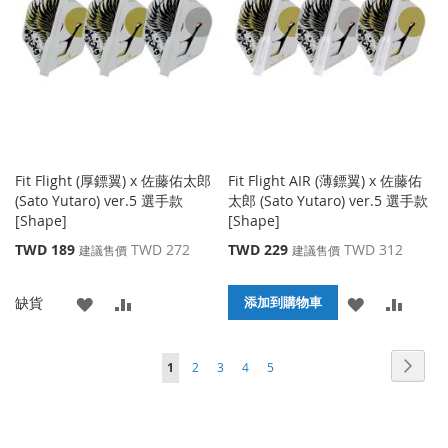
藏
較
藏
較
夾
夾
Fit Flight (厚鏢翼) x 佐藤佑太郎
Fit Flight AIR (薄鏢翼) x 佐藤佑
(Sato Yutaro) ver.5 選手款
太郎 (Sato Yutaro) ver.5 選手款
[Shape]
[Shape]
特
特
TWD 189
TWD 272
TWD 229
TWD 312
建議售價
建議售價
殊
殊
價
價
添
添
添
添
缺貨
格
格
添加到購物車
加
加
加
加
頁面
頁面
頁面
頁面
頁面
頁面
您當前正在閱讀頁
下
1
2
3
4
5
到
並
到
並
一
收
比
收
比
個
藏
較
藏
較