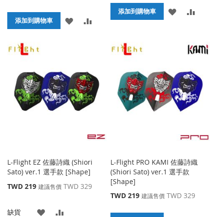
價
殊
添
添
格
添加到購物車
價
添
添
格
添加到購物車
加
加
加
加
到
並
到
並
收
比
收
比
藏
較
藏
較
夾
夾
L-Flight EZ 佐藤詩織 (Shiori
L-Flight PRO KAMI 佐藤詩織
Sato) ver.1 選手款 [Shape]
(Shiori Sato) ver.1 選手款
[Shape]
特
TWD 219
TWD 329
建議售價
殊
特
TWD 219
TWD 329
建議售價
價
殊
添
添
缺貨
格
價