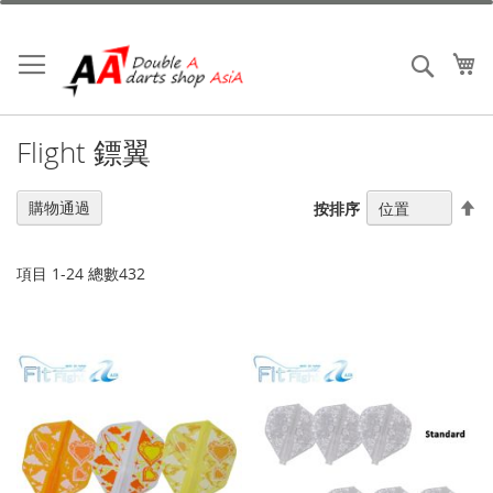
跳
到
內
我
搜索
容
Flight 鏢翼
設
購物通過
按排序
置
降
序
項目
1
-
24
總數
432