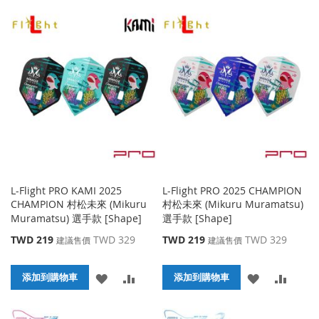
加
加
到
並
到
並
收
比
收
比
藏
較
藏
較
夾
夾
L-Flight PRO KAMI 2025
L-Flight PRO 2025 CHAMPION
CHAMPION 村松未來 (Mikuru
村松未來 (Mikuru Muramatsu)
Muramatsu) 選手款 [Shape]
選手款 [Shape]
特
特
TWD 219
TWD 329
TWD 219
TWD 329
建議售價
建議售價
殊
殊
價
價
添
添
添
添
格
添加到購物車
格
添加到購物車
加
加
加
加