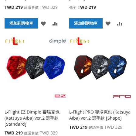
特
TWD 219
TWD 329
TWD 219
建議售價
低至
殊
價
添
添
添
添
格
添加到購物車
添加到購物車
加
加
加
加
到
並
到
並
收
比
收
比
藏
較
藏
較
夾
夾
L-Flight EZ Dimple 饗場克也
L-Flight PRO 饗場克也 (Katsuya
(Katsuya Aiba) ver.2 選手款
Aiba) ver.2 選手款 [Shape]
[Standard]
特
TWD 219
TWD 329
建議售價
殊
特
TWD 219
TWD 329
建議售價