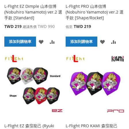
L-Flight EZ Dimple 山本信博
L-Flight PRO 山本信博
(Nobuhiro Yamamoto) ver.2 選
(Nobuhiro Yamamoto) ver.2 選
手款 [Standard]
手款 [Shape/Rocket]
特
TWD 219
TWD 990
TWD 219
建議售價
低至
殊
價
添
添
添
添
格
添加到購物車
添加到購物車
加
加
加
加
到
並
到
並
收
比
收
比
藏
較
藏
較
夾
夾
L-Flight EZ 森窪龍己 (Ryuki
L-Flight PRO KAMI 森窪龍己