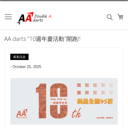
跳
到
內
我
搜索
容
AA darts "10週年慶活動"開跑!!
最新訊息
-
October 25, 2025