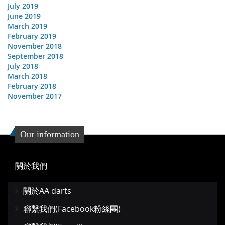
July 2019
June 2019
March 2019
February 2019
November 2018
September 2018
July 2018
March 2018
February 2018
November 2017
Our information
關於我們
關於AA darts
聯繫我們(Facebook粉絲團)