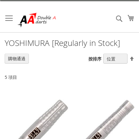
跳
到
內
我
搜索
容
YOSHIMURA [Regularly in Stock]
設
購物通過
按排序
置
降
序
5
項目