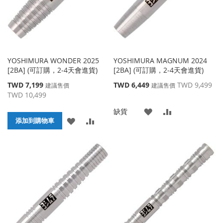
YOSHIMURA WONDER 2025
YOSHIMURA MAGNUM 2024
[2BA] (可訂購，2-4天會進貨)
[2BA] (可訂購，2-4天會進貨)
特
特
TWD 7,199
TWD 6,449
TWD 9,499
建議售價
建議售價
殊
殊
TWD 10,499
價
價
添
添
缺貨
格
格
添
添
添加到購物車
加
加
加
加
到
並
到
並
收
比
收
比
藏
較
藏
較
夾
夾