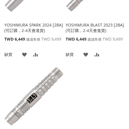
YOSHIMURA SPARK 2024 [2BA]
YOSHIMURA BLAST 2023 [2BA]
(可訂購，2-4天會進貨)
(可訂購，2-4天會進貨)
特
特
TWD 6,449
TWD 9,499
TWD 6,449
TWD 9,499
建議售價
建議售價
殊
殊
價
價
添
添
添
添
缺貨
缺貨
格
格
加
加
加
加
到
並
到
並
收
比
收
比
藏
較
藏
較
夾
夾