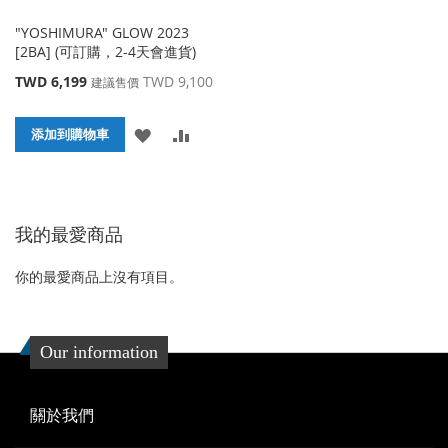
"YOSHIMURA" GLOW 2023
[2BA] (可訂購，2-4天會進貨)
特
TWD 6,199
TWD 9,100
建議售價
殊
價
添
添
格
添加到購物車
加
加
到
並
我的最愛商品
收
比
藏
較
你的最愛商品上沒有項目。
夾
Our information
關於我們