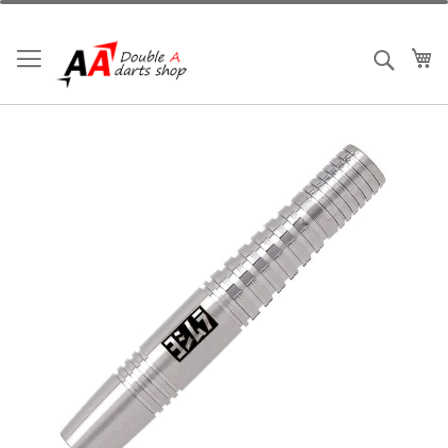
跳
到
內
我
搜索
容
Skip
to
the
end
of
the
images
gallery