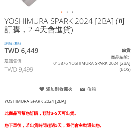
YOSHIMURA SPARK 2024 [2BA] (可
Skip
to
訂購，2-4天會進貨)
the
beginning
of
評論此商品
TWD 6,449
the
特
缺貨
images
殊
商品編號
建議售價
gallery
價
013876 YOSHIMURA SPARK 2024 [2BA]
格
TWD 9,499
(BOS)
添加到收藏夾
信箱
YOSHIMURA SPARK 2024 [2BA]
此商品可幫您訂購，預計3-5天可出貨。
您下單後，若出貨時間超過5天，我們會主動通知您。