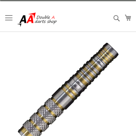
跳
到
內
我
搜索
容
Skip
to
the
end
of
the
images
gallery