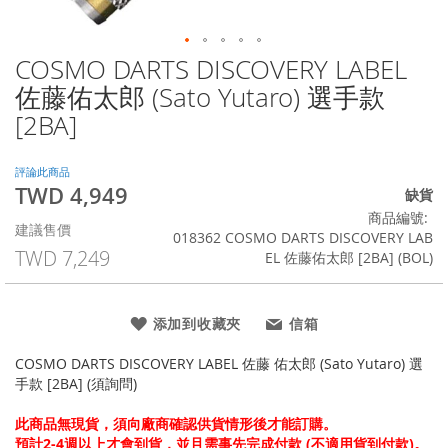
COSMO DARTS DISCOVERY LABEL
Skip
to
佐藤佑太郎 (Sato Yutaro) 選手款
the
[2BA]
beginning
of
the
評論此商品
images
TWD 4,949
特
缺貨
gallery
殊
商品編號
建議售價
價
018362 COSMO DARTS DISCOVERY LAB
格
TWD 7,249
EL 佐藤佑太郎 [2BA] (BOL)
添加到收藏夾
信箱
COSMO DARTS DISCOVERY LABEL 佐藤 佑太郎 (Sato Yutaro) 選
手款 [2BA] (須詢問)
此商品無現貨，須向廠商確認供貨情形後才能訂購。
預計2-4週以上才會到貨，並且需事先完成付款 (不適用貨到付款)。