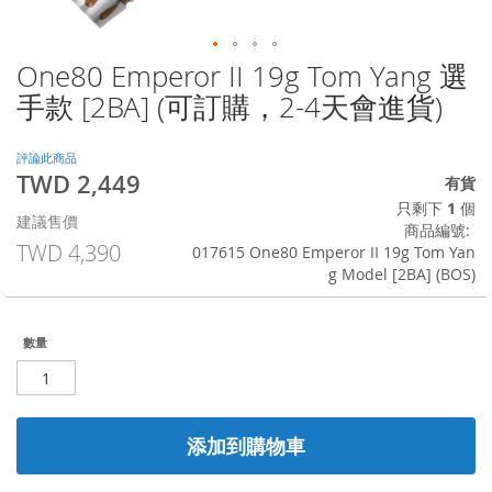
One80 Emperor II 19g Tom Yang 選
Skip
to
手款 [2BA] (可訂購，2-4天會進貨)
the
beginning
of
評論此商品
TWD 2,449
the
特
有貨
images
殊
只剩下
1
個
建議售價
gallery
價
商品編號
格
TWD 4,390
017615 One80 Emperor II 19g Tom Yan
g Model [2BA] (BOS)
數量
添加到購物車