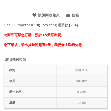
添加到收藏夾
信箱
One80 Emperor II 19g Tom Yang 選手款 [2BA]
此商品可幫您訂購，預計3-5天可出貨。
您下單後，若出貨時間超過5天，我們會主動通知您。
-商品詳細說明-
材質
鎢鋼 90%
全長
50.0mm
最大直徑
6.7mm
重量
19.0g