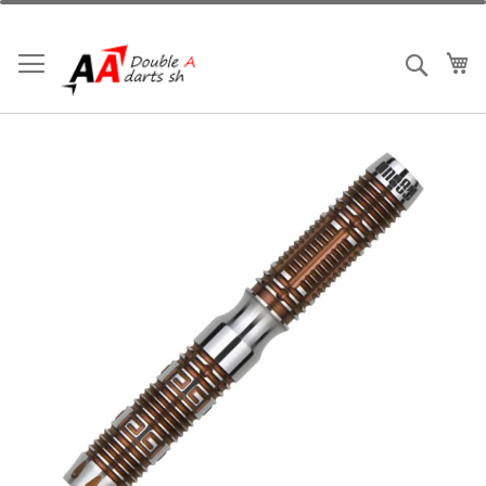
跳
到
內
我
搜索
容
Skip
to
the
end
of
the
images
gallery