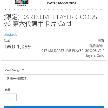
(限定) DARTSLIVE PLAYER GOODS
Skip
to
V6 第六代選手卡片 Card
the
beginning
of
評論此商品
the
低至
有貨
images
TWD 1,099
商品編號
gallery
017188 DARTSLIVE PLAYER GOODS V6 P
layers Card
Card Design
數量