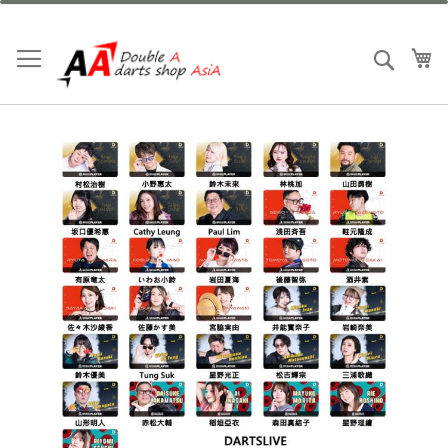
跳
到
內
我
搜索
容
Skip
to
the
end
of
the
images
gallery