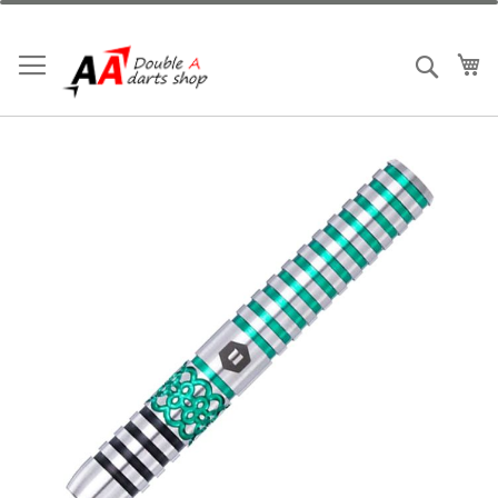
跳
到
內
我
搜索
容
Skip
to
the
end
of
the
images
gallery