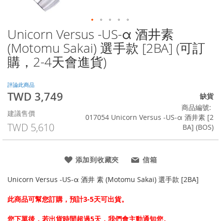
Unicorn Versus -US-α 酒井素
Skip
to
(Motomu Sakai) 選手款 [2BA] (可訂
the
購，2-4天會進貨)
beginning
of
the
評論此商品
images
TWD 3,749
特
缺貨
gallery
殊
商品編號
建議售價
價
017054 Unicorn Versus -US-α 酒井素 [2
格
TWD 5,610
BA] (BOS)
添加到收藏夾
信箱
Unicorn Versus -US-α 酒井 素 (Motomu Sakai) 選手款 [2BA]
此商品可幫您訂購，預計3-5天可出貨。
您下單後，若出貨時間超過5天，我們會主動通知您。