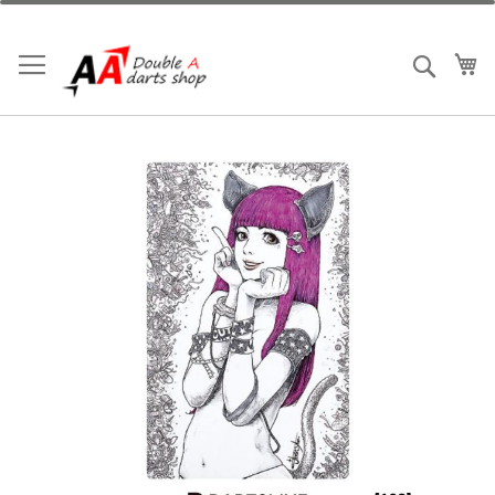
跳
到
內
我
搜索
容
Skip
to
the
end
of
the
images
gallery