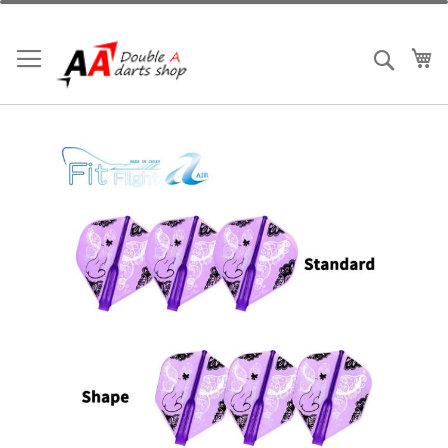
跳
到
內
我
搜索
容
Skip
to
the
end
of
the
images
gallery