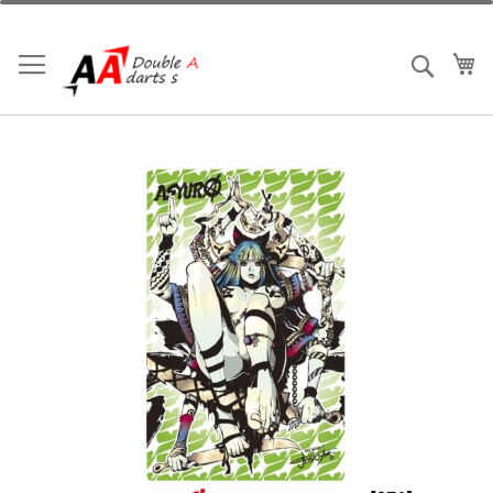
跳
到
內
我
搜索
容
Skip
to
the
end
of
the
images
gallery