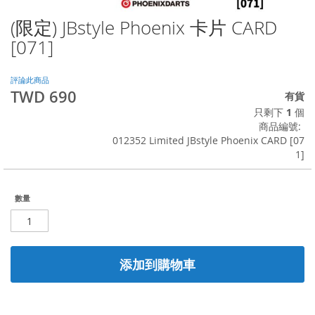
(限定) JBstyle Phoenix 卡片 CARD
Skip
to
[071]
the
beginning
of
評論此商品
TWD 690
the
有貨
images
只剩下
1
個
gallery
商品編號
012352 Limited JBstyle Phoenix CARD [07
1]
數量
添加到購物車