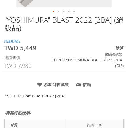
"YOSHIMURA" BLAST 2022 [2BA] (絕
Skip
to
版品)
the
beginning
of
評論此商品
TWD 5,449
the
特
缺貨
images
殊
商品編號
建議售價
gallery
價
011200 YOSHIMURA BLAST 2022 [2BA]
格
TWD 7,980
(DIS)
添加到收藏夾
信箱
"YOSHIMURA" BLAST 2022 [2BA]
-商品詳細說明-
材質
鎢鋼 95%