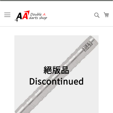
跳
到
內
我
搜索
容
Skip
to
the
end
of
the
images
gallery