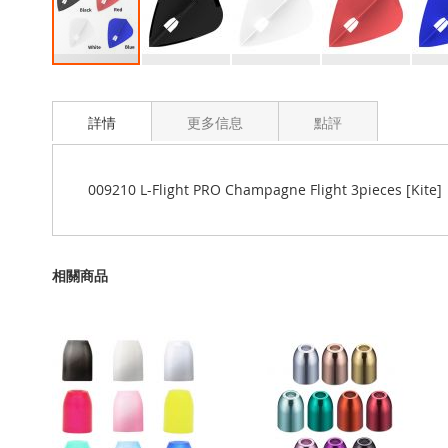
Skip
to
the
詳情
更多信息
點評
beginning
of
the
009210 L-Flight PRO Champagne Flight 3pieces [Kite]
images
gallery
相關商品