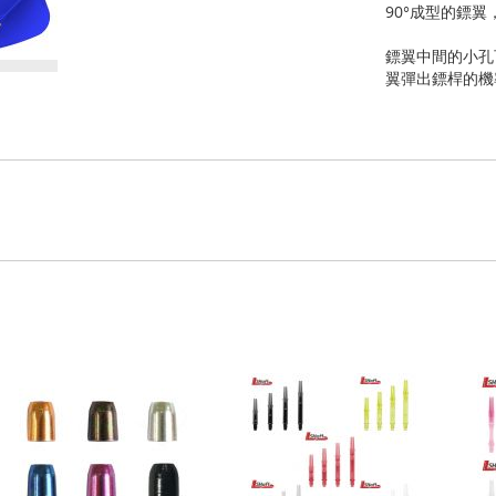
90°成型的鏢
鏢翼中間的小孔
翼彈出鏢桿的機