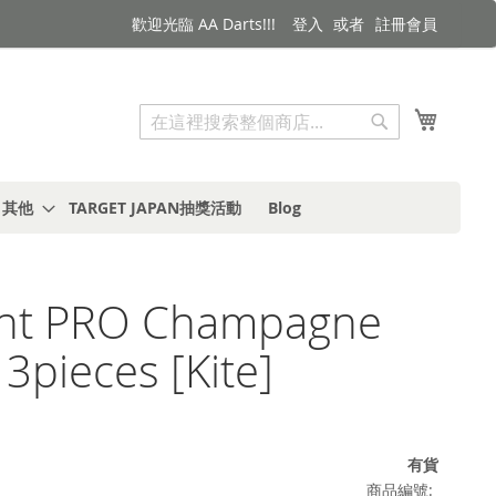
歡迎光臨 AA Darts!!!
登入
註冊會員
搜索
我的購
搜
索
s 其他
TARGET JAPAN抽獎活動
Blog
ight PRO Champagne
 3pieces [Kite]
有貨
商品編號