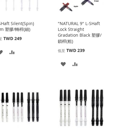
SHaft Silent(Spin)
"NATURAL 9" L-SHaft
lim 塑膠/轉桿(細)
Lock Straight
Gradation Black 塑膠/
TWD 249
至
鎖桿(粗)
TWD 239
低至
添
添
加
加
添
添
到
並
加
加
收
比
到
並
藏
較
收
比
夾
藏
較
夾