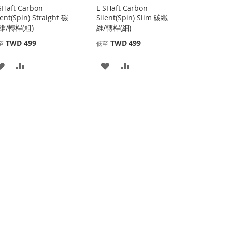
SHaft Carbon
L-SHaft Carbon
lent(Spin) Straight 碳
Silent(Spin) Slim 碳纖
維/轉桿(粗)
維/轉桿(細)
TWD 499
TWD 499
至
低至
添
添
添
添
加
加
加
加
到
並
到
並
收
比
收
比
藏
較
藏
較
夾
夾