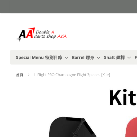
跳
到
內
容
Special Menu 特別目錄
Barrel 鏢身
Shaft 鏢桿
F
首頁
L-Flight PRO Champagne Flight 3pieces [Kite]
Skip
to
the
end
of
the
images
gallery