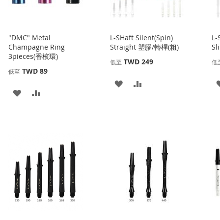
"DMC" Metal
L-SHaft Silent(Spin)
L-
Champagne Ring
Straight 塑膠/轉桿(粗)
S
3pieces(香檳環)
TWD 249
低至
低
TWD 89
低至
添
添
添
添
加
加
加
加
到
並
到
並
收
比
收
比
藏
較
藏
較
夾
夾