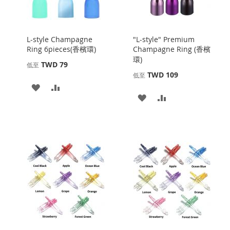
L-style Champagne
"L-style" Premium
Ring 6pieces(香檳環)
Champagne Ring (香檳
環)
TWD 79
低至
TWD 109
低至
添
添
添
添
加
加
加
加
到
並
到
並
收
比
收
比
藏
較
藏
較
夾
夾