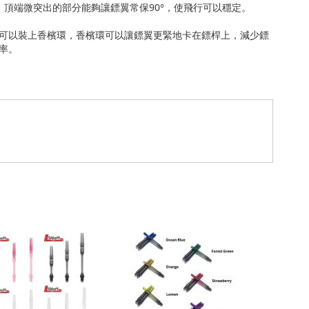
翼，頂端微突出的部分能夠讓鏢翼常保90°，使飛行可以穩定。
可以裝上香檳環，香檳環可以讓鏢翼更緊地卡在鏢桿上，減少鏢
率。