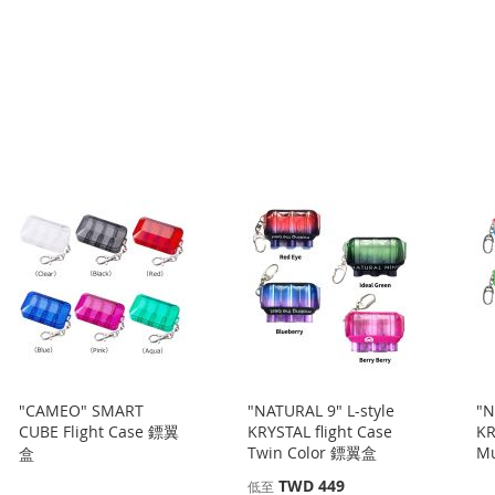
"CAMEO" SMART
"NATURAL 9" L-style
"N
CUBE Flight Case 鏢翼
KRYSTAL flight Case
KR
Twin Color 鏢翼盒
Mu
盒
TWD 449
低至