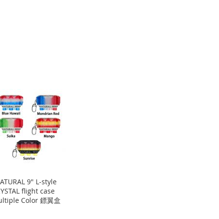
ATURAL 9" L-style
YSTAL flight case
ltiple Color 鏢翼盒