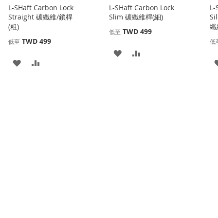
L-SHaft Carbon Lock
L-SHaft Carbon Lock
L-
Straight 碳纖維/鎖桿
Slim 碳纖維桿(細)
Si
(粗)
纖
TWD 499
低至
TWD 499
低至
低
添
添
添
添
加
加
加
加
到
並
到
並
收
比
收
比
藏
較
藏
較
夾
夾