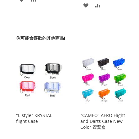
添
添
加
加
加
加
到
並
到
並
收
比
收
比
你可能會喜歡的其他商品!
藏
較
藏
較
夾
夾
"L-style" KRYSTAL
"CAMEO" AERO Flight
flight Case
and Darts Case New
Color 鏢翼盒