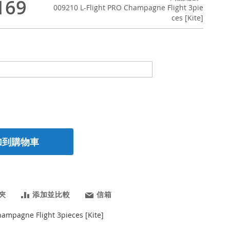
169
009210 L-Flight PRO Champagne Flight 3pie
ces [Kite]
加到購物車
夾
添加並比較
信箱
hampagne Flight 3pieces [Kite]