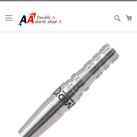
跳
到
內
我
搜索
容
Skip
to
the
end
of
the
images
gallery