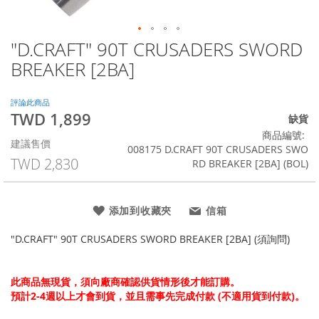
"D.CRAFT" 90T CRUSADERS SWORD
Skip
to
BREAKER [2BA]
the
beginning
of
評論此商品
TWD 1,899
the
特
缺貨
images
殊
商品編號
建議售價
gallery
價
008175 D.CRAFT 90T CRUSADERS SWO
格
TWD 2,830
RD BREAKER [2BA] (BOL)
添加到收藏夾
信箱
"D.CRAFT" 90T CRUSADERS SWORD BREAKER [2BA] (須詢問)
此商品無現貨，須向廠商確認供貨情形後才能訂購。
預計2-4週以上才會到貨，並且需事先完成付款 (不適用貨到付款)。