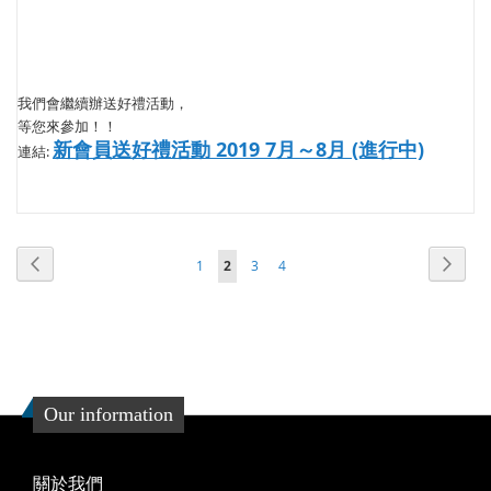
我們會繼續辦送好禮活動，
等您來參加！！
新會員送好禮活動 2019 7月～8月 (進行中)
連結:
頁面
頁面
頁面
頁面
頁面
頁面
您當前正在閱讀頁
上
下
1
2
3
4
一
一
個
個
Our information
關於我們