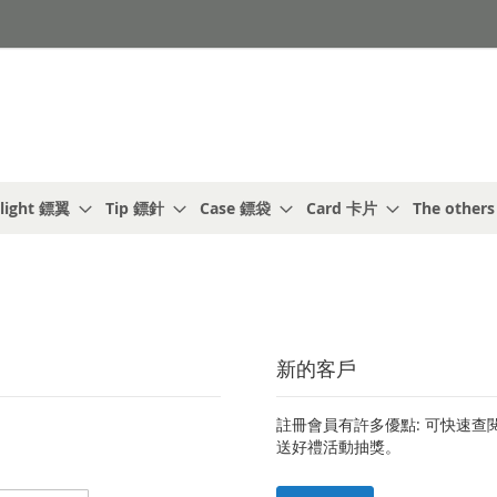
light 鏢翼
Tip 鏢針
Case 鏢袋
Card 卡片
The other
新的客戶
註冊會員有許多優點: 可快速
送好禮活動抽獎。